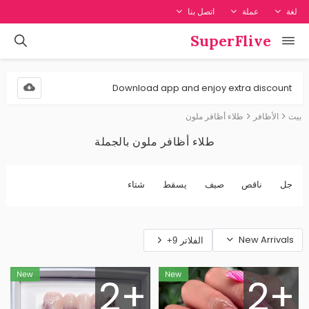
لغة
عملة
اتصل بنا
SuperFlive
Download app and enjoy extra discount
بيت
الأظافر
طلاء أظافر ملون
طلاء أظافر ملون بالجملة
جل
ناقص
صيف
يسقط
شتاء
New Arrivals
الفلاتر 9+
2+
2+