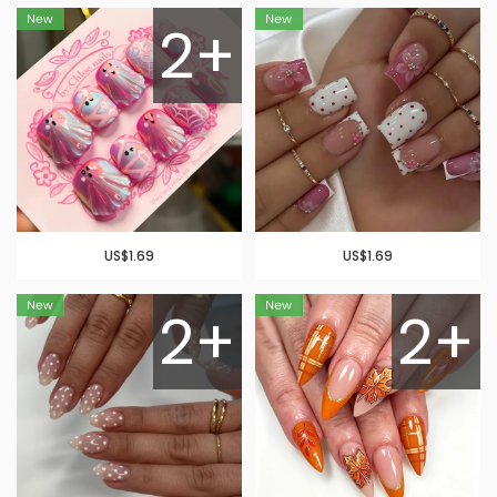
2+
US$1.69
US$1.69
2+
2+