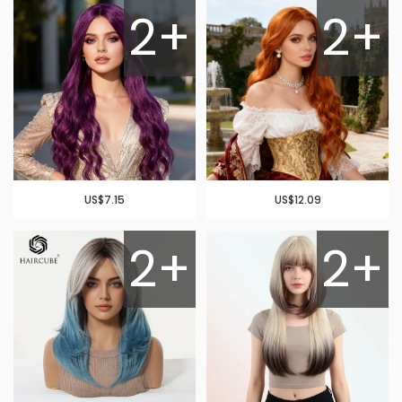
2+
2+
US$7.15
US$12.09
2+
2+