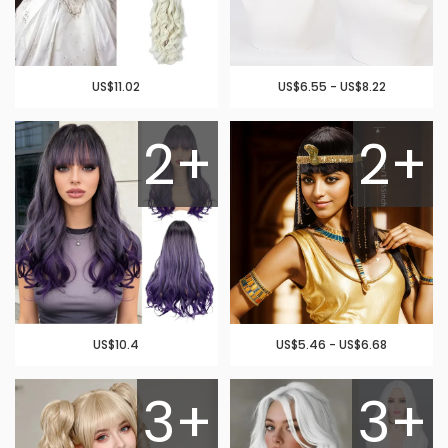
US$11.02
US$6.55 - US$8.22
2+
2+
US$10.4
US$5.46 - US$6.68
3+
3+