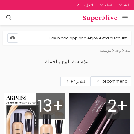
لغة
عملة
اتصل بنا
SuperFlive
Download app and enjoy extra discount
بيت
وجه
مؤسسة
مؤسسة البيع بالجملة
Recommend
الفلاتر 7+
13+
2+