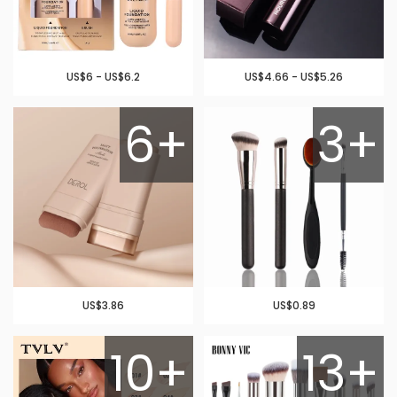
US$6 - US$6.2
US$4.66 - US$5.26
6+
3+
US$3.86
US$0.89
10+
13+