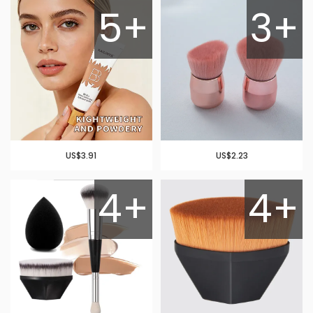
5+
3+
US$3.91
US$2.23
4+
4+