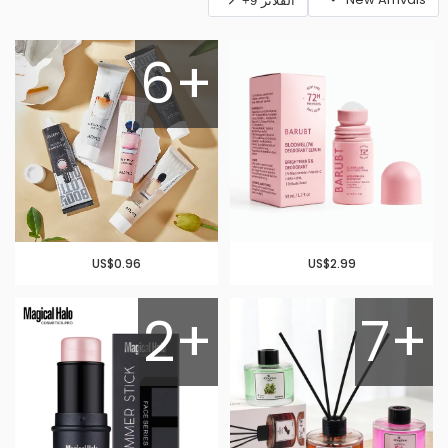
الفلاتر 9+
6+
US$0.96
US$2.99
2+
7+