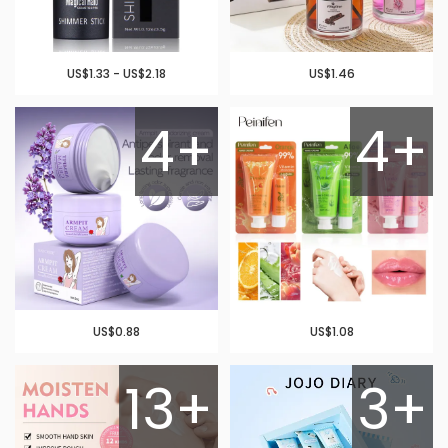
US$1.33 - US$2.18
US$1.46
4+
4+
US$0.88
US$1.08
13+
3+