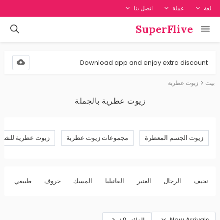
لغة
عملة
اتصل بنا
SuperFlive
Download app and enjoy extra discount
بيت
زيوت عطرية
زيوت عطرية بالجملة
زيوت الجسم المعطرة
مجموعات زيوت عطرية
زيوت عطرية للشم
نحيف
الرجال
العنبر
الفانيليا
المسك
خروف
طبيعي
ا
New Arrivals