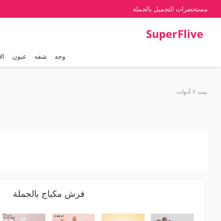
مستحضرات التجميل بالجملة
SuperFlive
وجه
شفه
عيون
ال
بيت
أدوات
فرش مكياج بالجملة