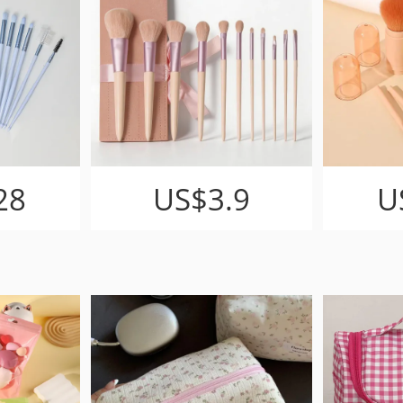
28
US$3.9
U