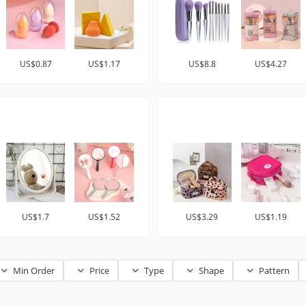
US$0.87
US$1.17
US$8.8
US$4.27
US$1.7
US$1.52
US$3.29
US$1.19
Min Order
Price
Type
Shape
Pattern