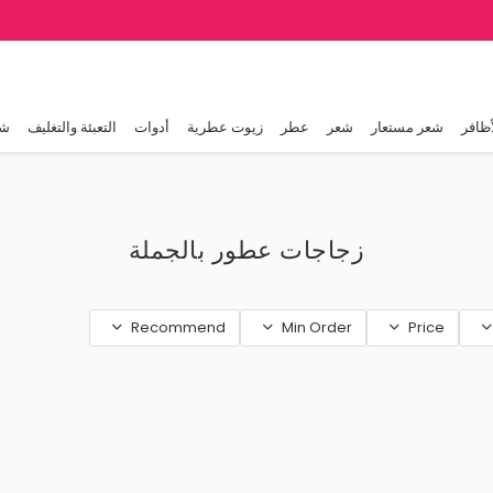
أظافر
شعر مستعار
شعر
عطر
زيوت عطرية
أدوات
التعبئة والتغليف
شا
زجاجات عطور بالجملة
Recommend
Min Order
Price