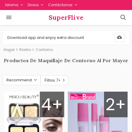
Idioma
Divisa
Contáctanos
SuperFlive
Download app and enjoy extra discount
Hogar
Rostro
Contorno
Productos De Maquillaje De Contorno Al Por Mayor
Recommend
Filtros 7+
4+
2+