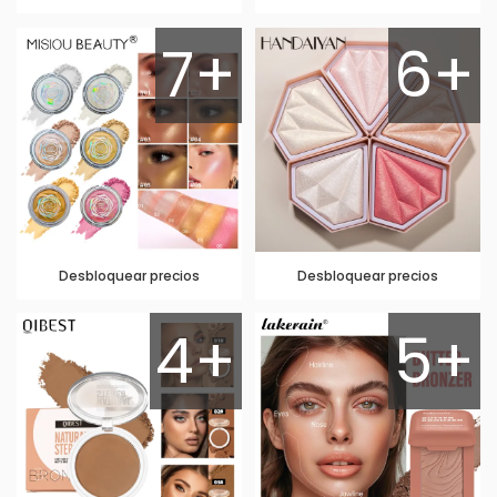
7+
6+
Desbloquear precios
Desbloquear precios
4+
5+