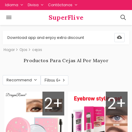
Idioma
Divisa
Contáctanos
SuperFlive
Download app and enjoy extra discount
Hogar
Ojos
cejas
Productos Para Cejas Al Por Mayor
Recommend
Filtros 6+
2+
2+