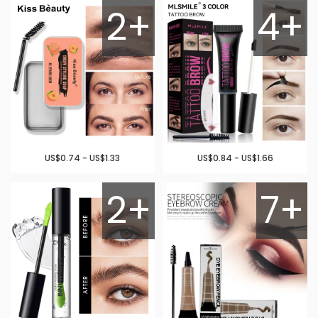
2+
4+
US$0.74 - US$1.33
US$0.84 - US$1.66
2+
7+