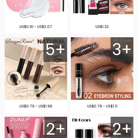
US$0.91 - US$2.07
US$1.32
5+
3+
US$0.79 - US$1.96
US$0.78 - US$1.11
2+
2+