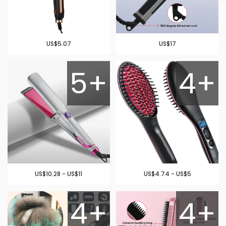
US$5.07
US$17
5+
4+
US$10.28 - US$11
US$4.74 - US$5
4+
4+