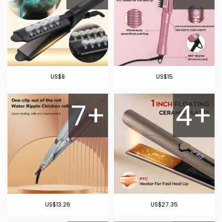
US$8
US$15
7+
4+
US$13.26
US$27.35