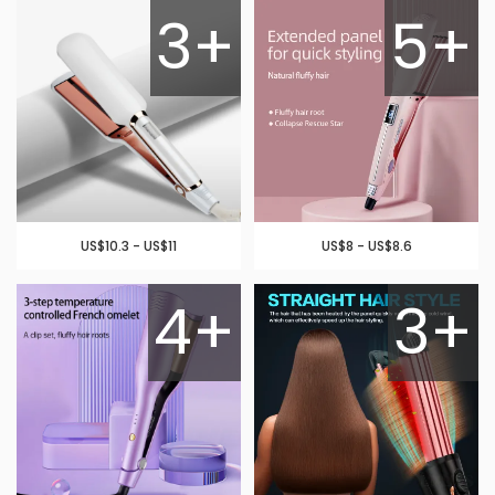
3+
5+
US$10.3 - US$11
US$8 - US$8.6
4+
3+