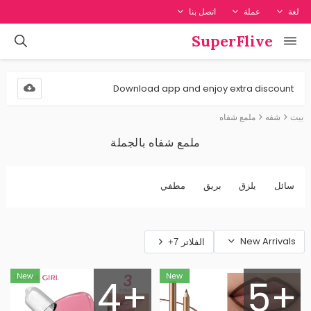
لغة
عملة
اتصل بنا
SuperFlive
Download app and enjoy extra discount
بيت
شفه
ملمع شفاه
ملمع شفاه بالجملة
سائل
يلزق
بريق
مطفي
New Arrivals
الفلاتر 7+
4+
5+