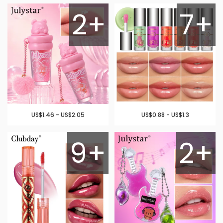
2+
7+
US$1.46 - US$2.05
US$0.88 - US$1.3
9+
2+