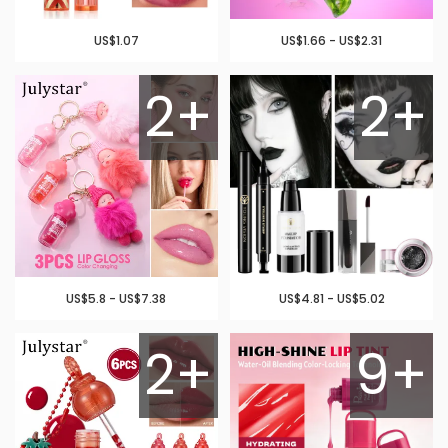
US$1.07
US$1.66 - US$2.31
2+
2+
US$5.8 - US$7.38
US$4.81 - US$5.02
2+
9+