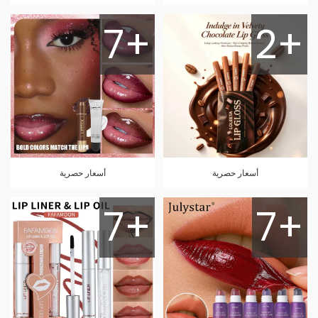
7+
2+
أسعار حصرية
أسعار حصرية
7+
7+