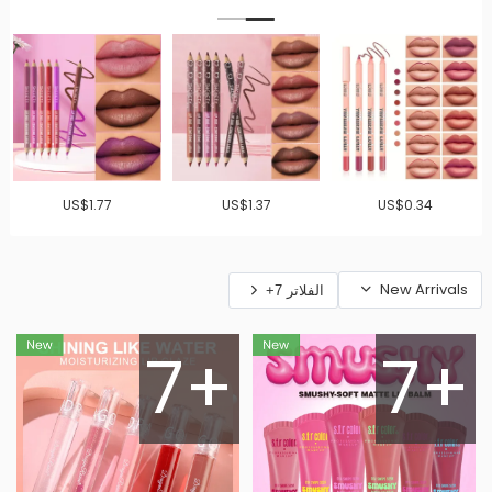
US$1.77
US$1.37
US$0.34
New Arrivals
الفلاتر 7+
7+
7+