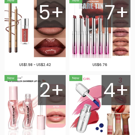
5+
7+
US$1.98 - US$2.42
US$6.76
2+
4+