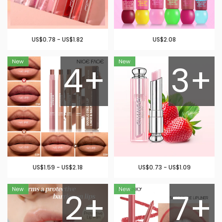
US$0.78 - US$1.82
US$2.08
4+
3+
US$1.59 - US$2.18
US$0.73 - US$1.09
2+
7+