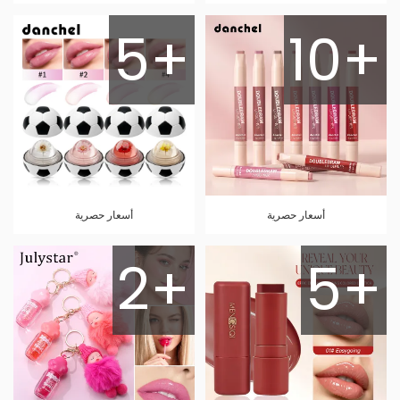
5+
10+
أسعار حصرية
أسعار حصرية
2+
5+