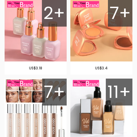
2+
7+
US$3.18
US$3.4
7+
11+