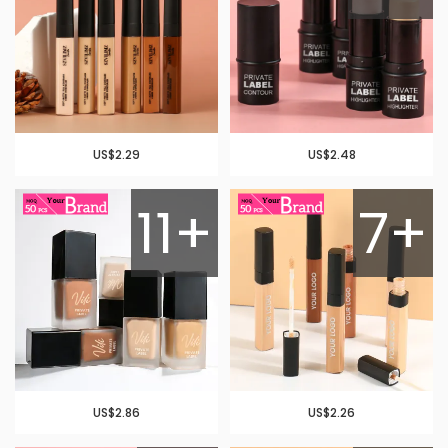
US$2.29
US$2.48
11+
7+
US$2.86
US$2.26