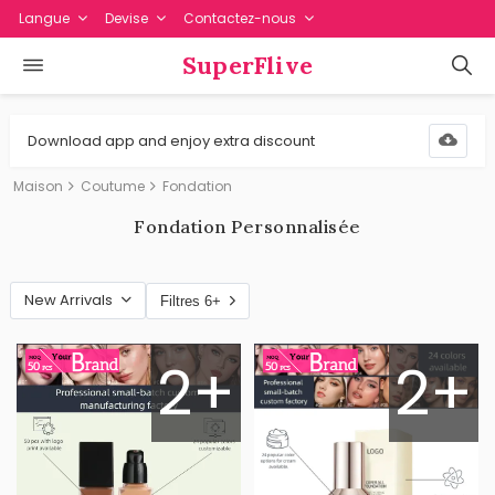
Langue
Devise
Contactez-nous
SuperFlive
Download app and enjoy extra discount
Maison
Coutume
Fondation
Fondation Personnalisée
New Arrivals
Filtres 6+
2+
2+