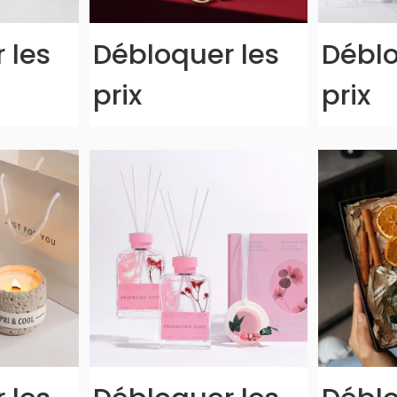
 les
Débloquer les
Déblo
prix
prix