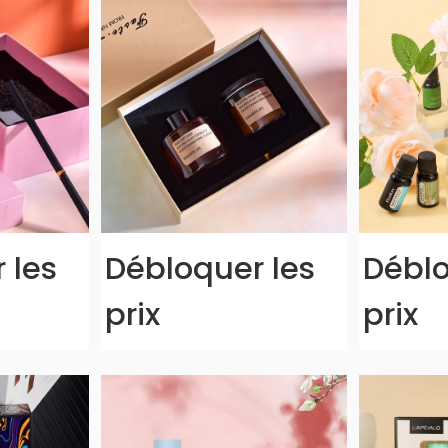
 les
Débloquer les
Déblo
prix
prix