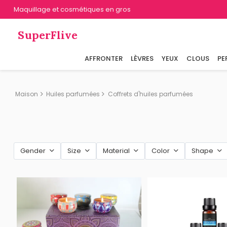
Maquillage et cosmétiques en gros
SuperFlive
AFFRONTER
LÈVRES
YEUX
CLOUS
PE
Maison
Huiles parfumées
Coffrets d'huiles parfumées
Gender
Size
Material
Color
Shape