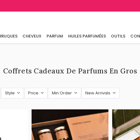
RRUQUES
CHEVEUX
PARFUM
HUILES PARFUMÉES
OUTILS
CON
Coffrets Cadeaux De Parfums En Gros
Style
Price
Min Order
New Arrivals