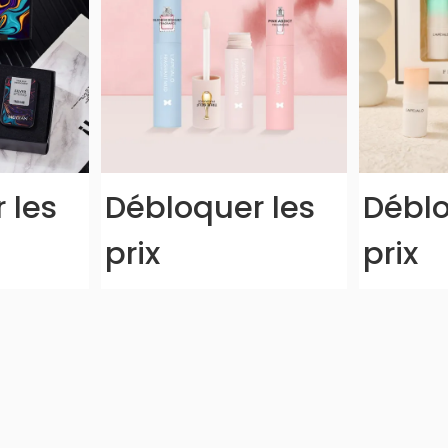
 les
Débloquer les
Déblo
prix
prix