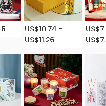
16
US$10.74 -
US$7.
US$11.26
US$7