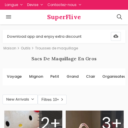
Langue
Devise
Contactez-nous
SuperFlive
Download app and enjoy extra discount
Maison
Outils
Trousses de maquillage
Sacs De Maquillage En Gros
Voyage
Mignon
Petit
Grand
Clair
Organisateur
New Arrivals
Filtres 10+
2+
3+