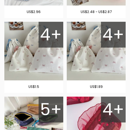
US$2.96
US$2.48 - US$2.87
4+
4+
US$1.5
US$1.89
5+
4+