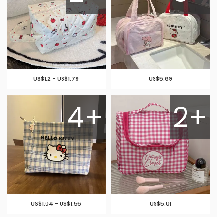
US$1.2 - US$1.79
US$5.69
4+
2+
US$1.04 - US$1.56
US$5.01