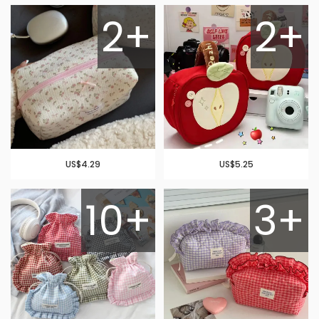
2+
2+
US$4.29
US$5.25
10+
3+