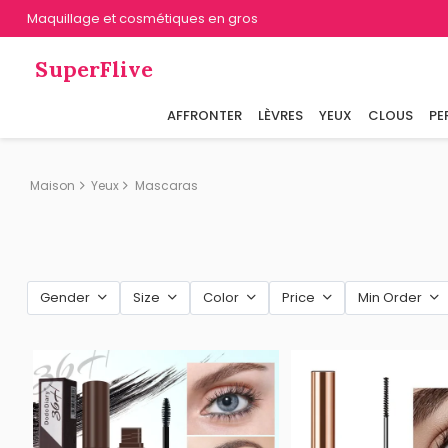
Maquillage et cosmétiques en gros
SuperFlive
AFFRONTER
LÈVRES
YEUX
CLOUS
PE
Maison
Yeux
Mascaras
Gender
Size
Color
Price
Min Order