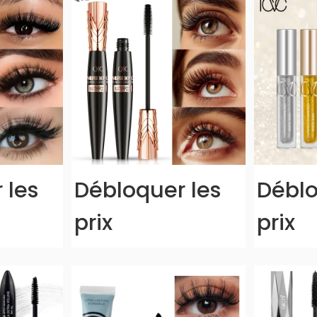
 les
Débloquer les
Déblo
prix
prix