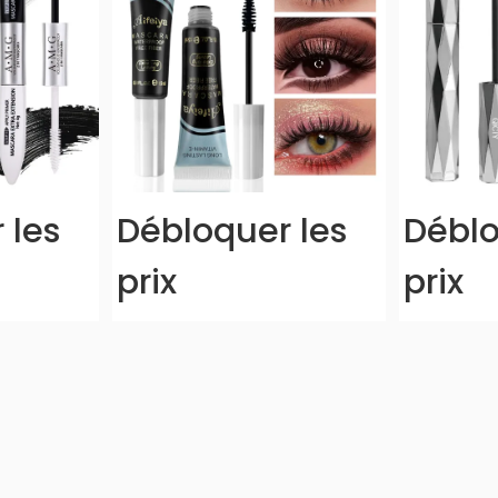
 les
Débloquer les
Déblo
prix
prix