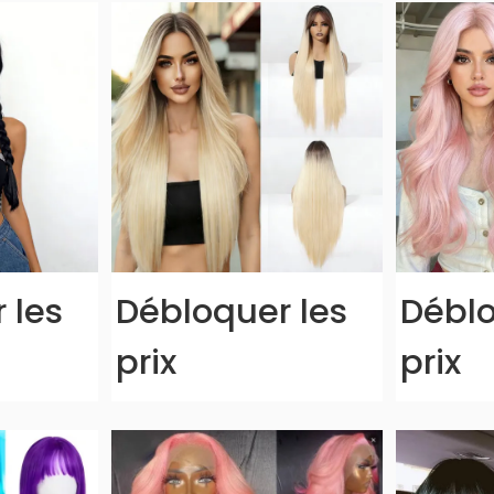
 les
Débloquer les
Déblo
prix
prix