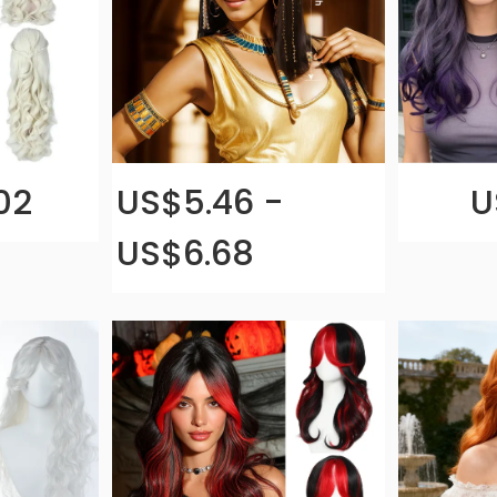
02
US$5.46 -
U
US$6.68