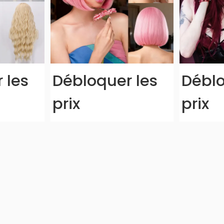
 les
Débloquer les
Déblo
prix
prix