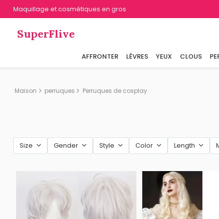
Maquillage et cosmétiques en gros
SuperFlive
AFFRONTER
LÈVRES
YEUX
CLOUS
PE
Maison
perruques
Perruques de cosplay
Size
Gender
Style
Color
Length