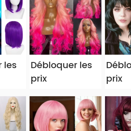
 les
Débloquer les
Déblo
prix
prix