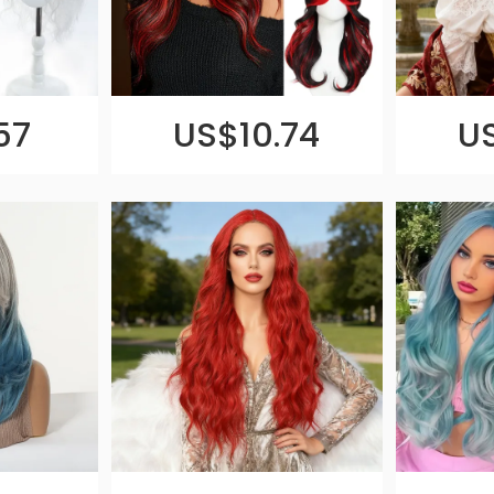
57
US$10.74
U