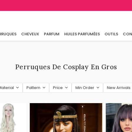
RRUQUES
CHEVEUX
PARFUM
HUILES PARFUMÉES
OUTILS
CON
Perruques De Cosplay En Gros
Material
Pattern
Price
Min Order
New Arrivals