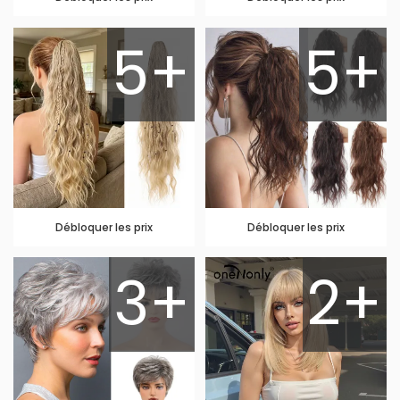
5+
5+
Débloquer les prix
Débloquer les prix
3+
2+