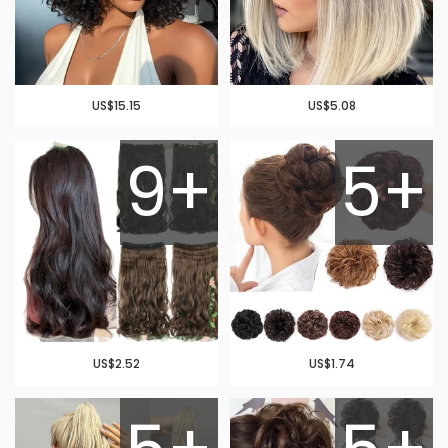
US$15.15
US$5.08
9+
5+
US$2.52
US$1.74