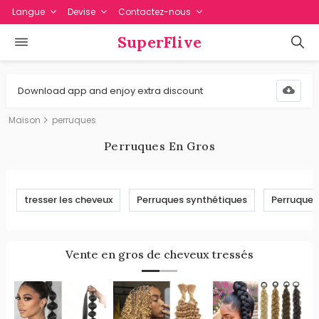
Langue
Devise
Contactez-nous
SuperFlive
Download app and enjoy extra discount
Maison
perruques
Perruques En Gros
tresser les cheveux
Perruques synthétiques
Perruques
Vente en gros de cheveux tressés