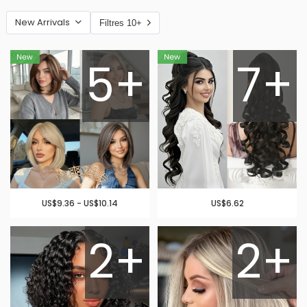
New Arrivals
Filtres 10+
5+
7+
US$9.36 - US$10.14
US$6.62
2+
2+