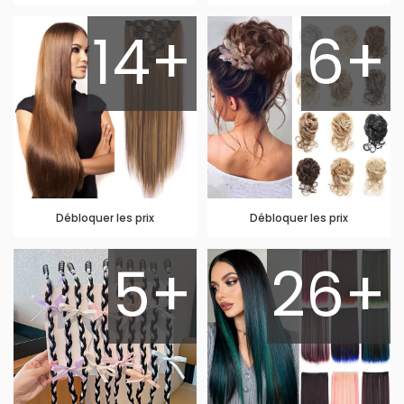
14+
6+
Débloquer les prix
Débloquer les prix
5+
26+