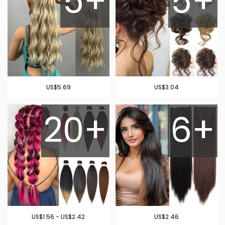
5+
5+
US$5.69
US$3.04
20+
6+
US$1.56 - US$2.42
US$2.46