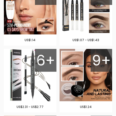
US$1.14
US$1.07 - US$1.43
6+
9+
US$2.31 - US$2.77
US$1.24