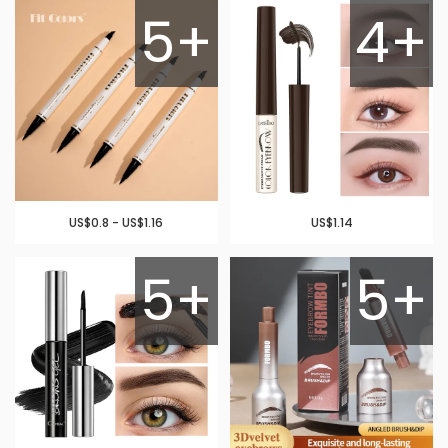
5+
4+
US$0.8 - US$1.16
US$1.14
5+
5+