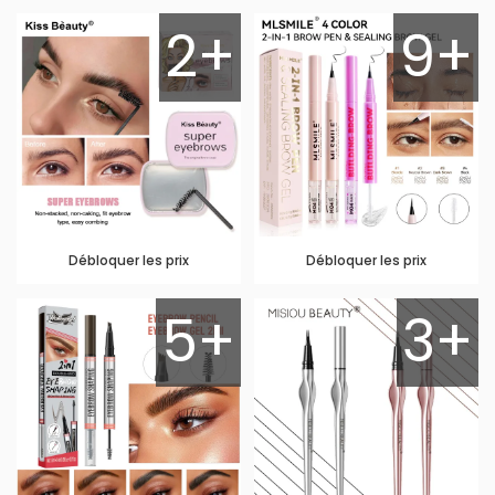
2+
9+
Débloquer les prix
Débloquer les prix
5+
3+