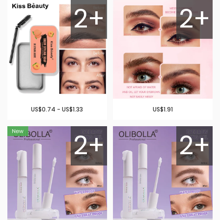
2+
2+
US$0.74 - US$1.33
US$1.91
2+
2+