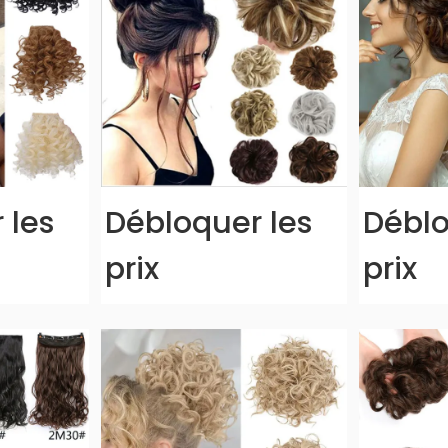
 les
Débloquer les
Déblo
prix
prix