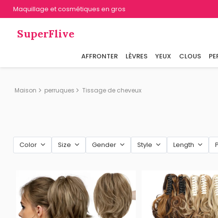
Maquillage et cosmétiques en gros
SuperFlive
AFFRONTER
LÈVRES
YEUX
CLOUS
PE
Maison
perruques
Tissage de cheveux
Color
Size
Gender
Style
Length