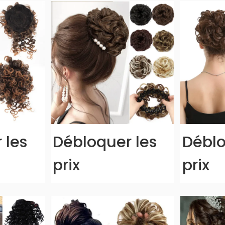
 les
Débloquer les
Déblo
prix
prix