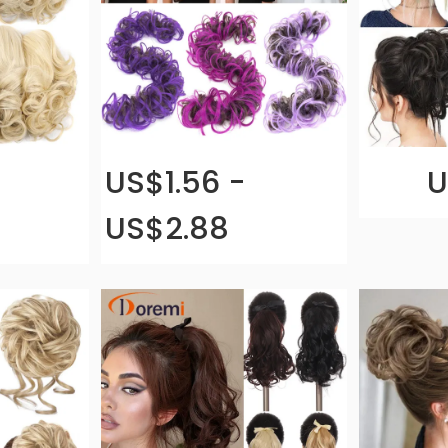
US$1.56 -
U
US$2.88