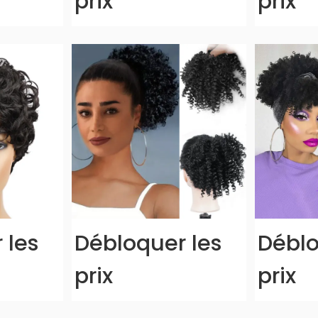
prix
prix
 les
Débloquer les
Déblo
prix
prix