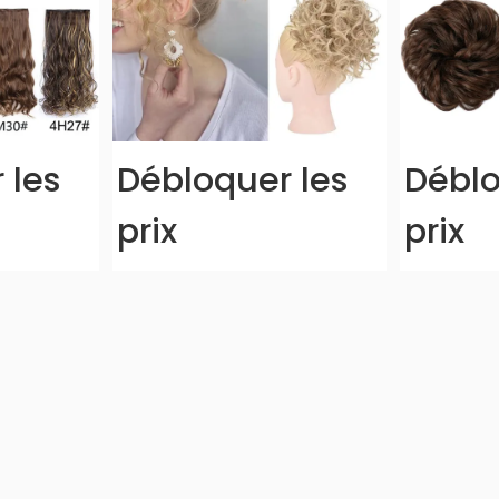
 les
Débloquer les
Déblo
prix
prix