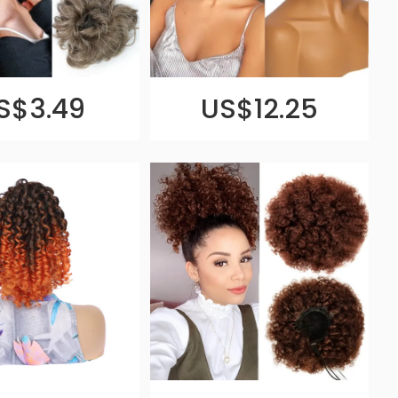
S$3.49
US$12.25